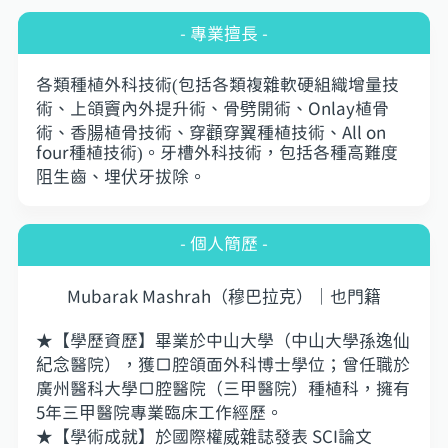
- 專業擅長 -
各類種植外科技術(包括各類複雜軟硬組織增量技
術、上頜竇內外提升術、骨劈開術、Onlay植骨
術、香腸植骨技術、穿顴穿翼種植技術、All on
four種植技術)。牙槽外科技術，包括各種高難度
阻生齒、埋伏牙拔除。
- 個人簡歷 -
Mubarak Mashrah（穆巴拉克）｜也門籍
★【學歷資歷】畢業於中山大學（中山大學孫逸仙
紀念醫院），獲口腔頜面外科博士學位；曾任職於
廣州醫科大學口腔醫院（三甲醫院）種植科，擁有
5年三甲醫院專業臨床工作經歷。
★【學術成就】於國際權威雜誌發表 SCI論文