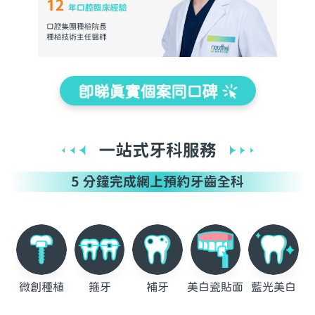
即睇真實個案同口碑
微創種植
箍牙
補牙
美白瓷貼面
藍光美白