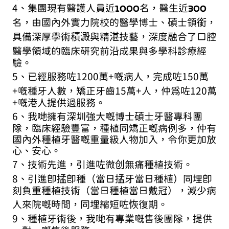
1000
300
4、集團現有醫護人員近
名，醫生近
名，由國內外實力院校的醫學博士、碩士領銜，
具備深厚學術積澱與精湛技藝，深度融合了口腔
醫學領域的臨床研究前沿成果與多學科診療經
驗。
5、已經服務咗1200萬+嘅病人，完成咗150萬
+嘅種牙人數，矯正牙齒15萬+人，仲為咗120萬
+嘅港人提供過服務。
6、我哋擁有深圳強大嘅博士碩士牙醫專科團
隊，臨床經驗豐富，種植同矯正嘅病例多，仲有
國內外種植牙醫嘅重量級人物加入，令你更加放
心、安心。
7、技術先進，引進咗微创無痛種植技術。
8、引進即掹即種（當日掹牙當日種植）同埋即
刻負重種植技術（當日種植當日戴冠），減少病
人來院嘅時間，同埋縮短咗恢復期。
9、種植牙術後，我哋有專業嘅售後團隊，提供