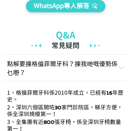
WhatsApp專人解答
點解要揀格倫菲爾牙科？揀我哋嘅優勢係
乜嘢？
16
1、格倫菲爾牙科係2010年成立，已經有
年歷
史。
30
2、深圳六個區開咗
家門診院區，睇牙方便，
係全深圳規模第一！
800
3、全集團有近
張牙椅，係全深圳牙椅數量
第一！